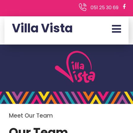
051 25 30 69
Villa Vista
Meet Our Team
Our Team